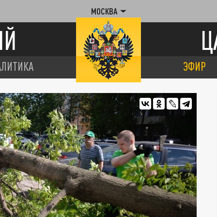
МОСКВА
ИЙ
Ц
АЛИТИКА
ЭФИР