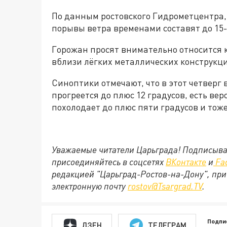
По данным ростовского Гидрометцентра, с
порывы ветра временами составят до 15-1
Горожан просят внимательно относится к
вблизи лёгких металлических конструкц
Синоптики отмечают, что в этот четверг 
прогреется до плюс 12 градусов, есть ве
похолодает до плюс пяти градусов и тож
Уважаемые читатели Царьграда! Подписыва
присоединяйтесь в соцсетях
ВКонтакте
и
Fa
редакцией "Царьград-Ростов-на-Дону", при
электронную почту
rostov@Tsargrad.TV
.
Подпи
ДЗЕН
ТЕЛЕГРАМ