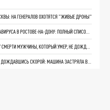
ОСКВЫ: НА ГЕНЕРАЛОВ ОХОТЯТСЯ "ЖИВЫЕ ДРОНЫ"
МОБИЛЬНЫЕ ПУНКТЫ ВАКЦИНАЦИИ ОТ КОРОНАВИРУСА В РОСТОВЕ-НА-ДОНУ: ПОЛНЫЙ СПИСОК АДРЕСОВ И ГРАФИК РАБОТЫ
РОСТОВСКИЙ СКР НАЧАЛ ПРОВЕРКУ ПО ФАКТУ СМЕРТИ МУЖЧИНЫ, КОТОРЫЙ УМЕР, НЕ ДОЖДАВШИСЬ СКОРОЙ
В РОСТОВСКОЙ ОБЛАСТИ ПЕНСИОНЕР УМЕР, НЕ ДОЖДАВШИСЬ СКОРОЙ: МАШИНА ЗАСТРЯЛА В ГРЯЗИ