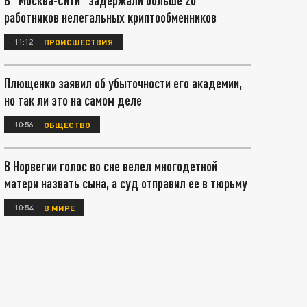
В "Москва-Сити" задержали больше 20
работников нелегальных криптообменников
11:12
ПРОИСШЕСТВИЯ
Плющенко заявил об убыточности его академии,
но так ли это на самом деле
10:56
ОБЩЕСТВО
В Норвегии голос во сне велел многодетной
матери назвать сына, а суд отправил ее в тюрьму
10:54
В МИРЕ