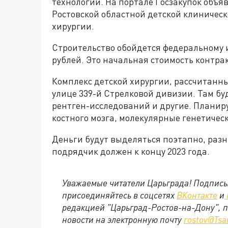
технологий. На портале Госзакупок объя
Ростовской областной детской клиническ
хирургии.
Строительство обойдется федеральному 
рублей. Это начальная стоимость контра
Комплекс детской хирургии, рассчитанны
улице 339-й Стрелковой дивизии. Там б
рентген-исследований и другие. Планир
костного мозга, молекулярные генетичес
Деньги будут выделяться поэтапно, раз
подрядчик должен к концу 2023 года.
Уважаемые читатели Царьграда! Подписы
присоединяйтесь в соцсетях
ВКонтакте
и
редакцией "Царьград-Ростов-на-Дону", 
новости на электронную почту
rostov@Tsa