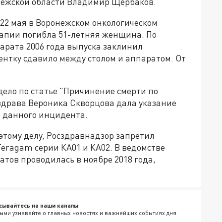
нежской области Владимир Щербаков.
 22 мая в Воронежском онкологическом
рапии погибла 51-летняя женщина. По
арата 2006 года выпуска заклинил
ентку сдавило между столом и аппаратом. От
дело по статье "Причинение смерти по
нздрава Вероника Скворцова дала указание
 данного инцидента.
 этому делу, Росздравнадзор запретил
eragam серии КА01 и КА02. В ведомстве
атов проводилась в ноябре 2018 года,
сывайтесь на наши каналы
ыми узнавайте о главных новостях и важнейших событиях дня.