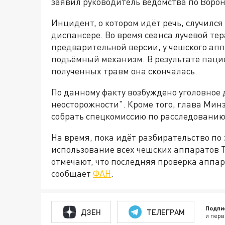
заявил руководитель ведомства по Воро
Инцидент, о котором идёт речь, случился
диспансере. Во время сеанса лучевой те
предварительной версии, у чешского апп
подъёмный механизм. В результате паци
полученных травм она скончалась.
По данному факту возбуждено уголовное 
неосторожности". Кроме того, глава Ми
собрать спецкомиссию по расследованию
На время, пока идёт разбирательство по
использование всех чешских аппаратов T
отмечают, что последняя проверка аппар
сообщает
ФАН
.
Подпи
ДЗЕН
ТЕЛЕГРАМ
и перв