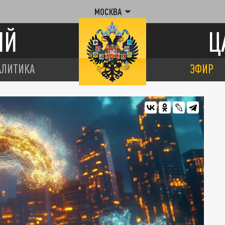
МОСКВА
ИЙ
Ц
АЛИТИКА
ЭФИР