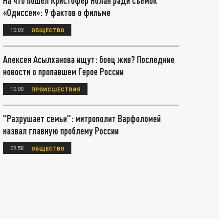
На что пошел Кристофер Нолан ради съёмок
«Одиссеи»: 9 фактов о фильме
10:03
ОБЩЕСТВО
Алексея Асылханова ищут: боец жив? Последние
новости о пропавшем Герое России
10:00
ПРОИСШЕСТВИЯ
"Разрушает семьи": митрополит Варфоломей
назвал главную проблему России
09:58
ОБЩЕСТВО