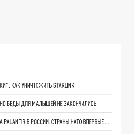
ТКИ": КАК УНИЧТОЖИТЬ STARLINK
. НО БЕДЫ ДЛЯ МАЛЫШЕЙ НЕ ЗАКОНЧИЛИСЬ
"ОЧЕНЬ ПЛОХИЕ НОВОСТИ": БОЛЬШАЯ ОШИБКА PALANTIR В РОССИИ. СТРАНЫ НАТО ВПЕРВЫЕ ЗА СВО ОСТАНОВИЛИ ПОСТАВКИ ОРУЖИЯ. ВСУ ТЕРЯЮТ ПРИГРАНИЧЬЕ?