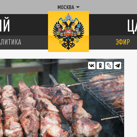
МОСКВА
ИЙ
Ц
АЛИТИКА
ЭФИР