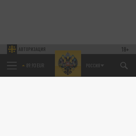
18+
АВТОРИЗАЦИЯ
89.93 EUR
РОССИЯ