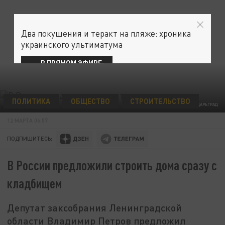
Два покушения и теракт на пляже: хроника
украинского ультиматума
В ПРЯМОМ ЭФИРЕ:
ПОЛИТИКА
ОБЩЕСТВО
СТРОИТЕЛЬСТВО
ФОТО: ЦАРЬГРАД
12 МАРТА 06:57
ПОДПИШИТЕСЬ:
В России предложили строить дома сразу с
кладбищем
Депутат заксобрания Ленинградской
области Владимир Петров предложил