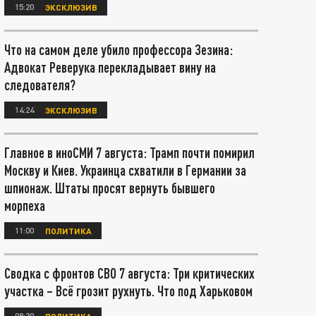
15:20
ЭКСКЛЮЗИВ
Что на самом деле убило профессора Зезина:
Адвокат Реверука перекладывает вину на
следователя?
14:24
ЭКСКЛЮЗИВ
Главное в иноСМИ 7 августа: Трамп почти помирил
Москву и Киев. Украинца схватили в Германии за
шпионаж. Штаты просят вернуть бывшего
морпеха
11:00
ПОЛИТИКА
Сводка с фронтов СВО 7 августа: Три критических
участка – Всё грозит рухнуть. Что под Харьковом
08:30
ПОЛИТИКА