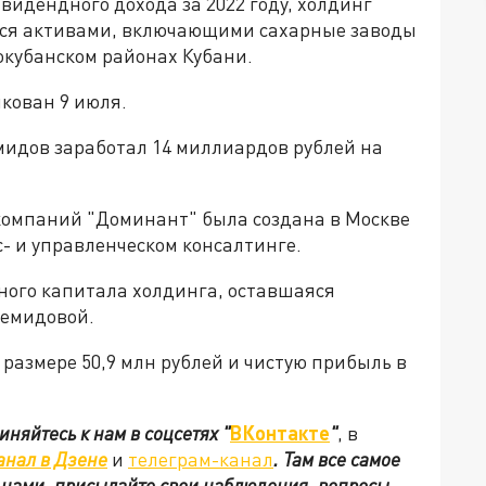
ивидендного дохода за 2022 году, холдинг
ся активами, включающими сахарные заводы
окубанском районах Кубани.
икован 9 июля.
мидов заработал 14 миллиардов рублей на
компаний "Доминант" была создана в Москве
с- и управленческом консалтинге.
ного капитала холдинга, оставшаяся
Демидовой.
 размере 50,9 млн рублей и чистую прибыль в
иняйтесь к нам в соцсетях
"
ВКонтакте
"
, в
анал в Дзене
и
телеграм-канал
. Там все самое
с нами, присылайте свои наблюдения, вопросы,