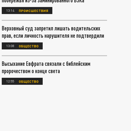
побережья из-за заминированного БЭКа
13:14
ПРОИСШЕСТВИЯ
Верховный суд запретил лишать водительских
прав, если личность нарушителя не подтвердили
13:08
ОБЩЕСТВО
Высыхание Евфрата связали с библейским
пророчеством о конце света
12:55
ОБЩЕСТВО