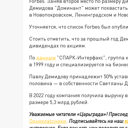
Forbes. Заняв второе место по размеру д
Демидова "Доминант" может похвастать
в Новопокровском, Ленинградском и Нов
Уточняется, что список Forbes был опубл
Стоить отметить, что за прошлый год Де
дивидендах по акциям.
По
данным
"СПАРК-Интерфакс", группа 
в 1999 году и специализируется на бизне
Павлу Демидову принадлежит 50% устав
половина — в собственности Светланы 
В 2022 году компания получила выручку в
размере 5,3 млрд рублей.
Уважаемые читатели «Царьграда»!
Присоед
Одноклассники
.
Подписывайтесь на наш
к
интересное. Если вам есть чем поделиться 