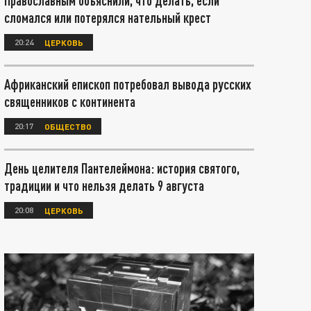
Православным объяснили, что делать, если
сломался или потерялся нательный крест
20:24
ЦЕРКОВЬ
Африканский епископ потребовал вывода русских
священников с континента
20:17
ОБЩЕСТВО
День целителя Пантелеймона: история святого,
традиции и что нельзя делать 9 августа
20:08
ЦЕРКОВЬ