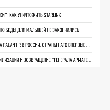
ТКИ": КАК УНИЧТОЖИТЬ STARLINK
. НО БЕДЫ ДЛЯ МАЛЫШЕЙ НЕ ЗАКОНЧИЛИСЬ
"ОЧЕНЬ ПЛОХИЕ НОВОСТИ": БОЛЬШАЯ ОШИБКА PALANTIR В РОССИИ. СТРАНЫ НАТО ВПЕРВЫЕ ЗА СВО ОСТАНОВИЛИ ПОСТАВКИ ОРУЖИЯ. ВСУ ТЕРЯЮТ ПРИГРАНИЧЬЕ?
ТРИ ГЛАВНЫХ ИНСАЙДА ОБ СВО. ОТМЕНА МОБИЛИЗАЦИИ И ВОЗВРАЩЕНИЕ "ГЕНЕРАЛА АРМАГЕДДОНА"? ОТЛИЧНЫЕ НОВОСТИ, КОТОРЫЕ ЖДАЛИ ВСЕ