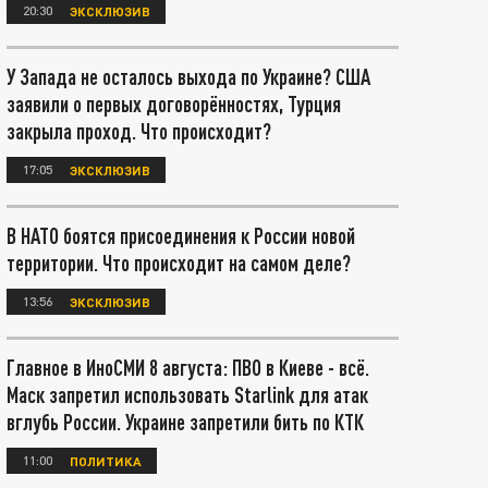
20:30
ЭКСКЛЮЗИВ
У Запада не осталось выхода по Украине? США
заявили о первых договорённостях, Турция
закрыла проход. Что происходит?
17:05
ЭКСКЛЮЗИВ
В НАТО боятся присоединения к России новой
территории. Что происходит на самом деле?
13:56
ЭКСКЛЮЗИВ
Главное в ИноСМИ 8 августа: ПВО в Киеве - всё.
Маск запретил использовать Starlink для атак
вглубь России. Украине запретили бить по КТК
11:00
ПОЛИТИКА