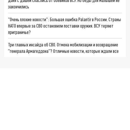
Даня с Дашей спаслись от боевиков ВСУ. Но беды для малышей не
закончились
"Очень плохие новости": Большая ошибка Palantir в России. Страны
НАТО впервые за СВО остановили поставки оружия. ВСУ теряют
приграничье?
Три главных инсайда об СВО. Отмена мобилизации и возвращение
"генерала Армагеддона"? Отличные новости, которые ждали все