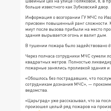
швейный цех на улице Поляковой, 8, в п
больше известного как Зубковский двор.
Информация о возгорании ГУ МЧС по Ива
присвоен повышенный ранг сложности. К
миут после вызова прибыли на место про
здания вырывается огонь и валит дым.
В тушении пожара было задействовано 69
Через полчаса сотрудники МЧС сумели л
квадратных метров. Полностью ликвидиро
пожарные занялись проливкой здания и 
«Обошлось без пострадавших, что послу
сотрудникам дознания МЧС», — прокомм
ведомства.
«Царьград» уже рассказывал, что за пос
произошел целый ряд пожаров на произв