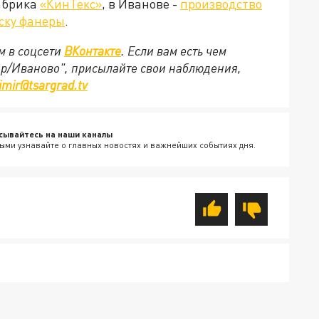
фабрика
«КинТекс»
, в Иванове -
производство
ску фанеры
.
м в соцсети
ВКонтакте
. Если вам есть чем
ир/Иваново", присылайте свои наблюдения,
imir@tsargrad.tv
сывайтесь на наши каналы
ыми узнавайте о главных новостях и важнейших событиях дня.