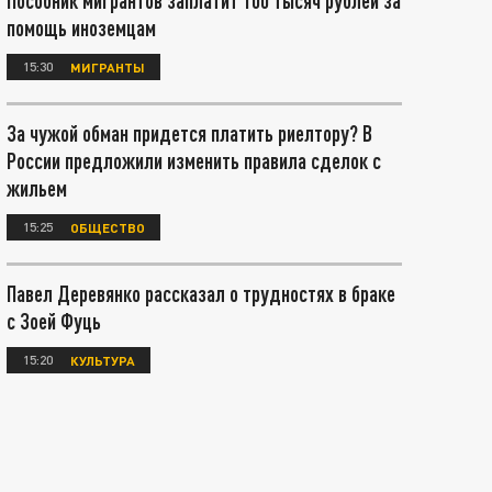
Пособник мигрантов заплатит 100 тысяч рублей за
помощь иноземцам
15:30
МИГРАНТЫ
За чужой обман придется платить риелтору? В
России предложили изменить правила сделок с
жильем
15:25
ОБЩЕСТВО
Павел Деревянко рассказал о трудностях в браке
с Зоей Фуць
15:20
КУЛЬТУРА