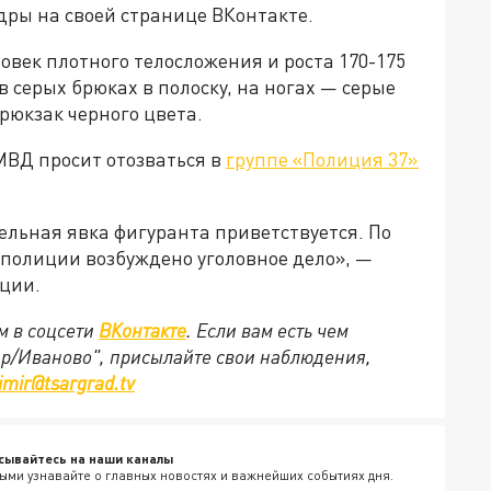
дры на своей странице ВКонтакте.
ловек плотного телосложения и роста 170-175
в серых брюках в полоску, на ногах — серые
рюкзак черного цвета.
УМВД просит отозваться в
группе «Полиция 37»
ельная явка фигуранта приветствуется. По
полиции возбуждено уголовное дело», —
иции.
м в соцсети
ВКонтакте
. Если вам есть чем
ир/Иваново", присылайте свои наблюдения,
imir@tsargrad.tv
сывайтесь на наши каналы
ыми узнавайте о главных новостях и важнейших событиях дня.