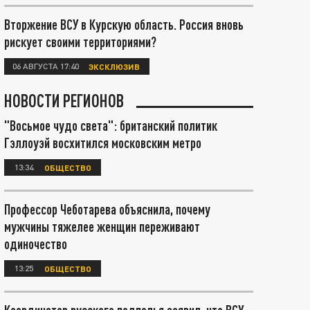
Вторжение ВСУ в Курскую область. Россия вновь
рискует своими территориями?
06 АВГУСТА 17:40
ЭКСКЛЮЗИВ
НОВОСТИ РЕГИОНОВ
"Восьмое чудо света": британский политик
Гэллоуэй восхитился московским метро
13:34
ОБЩЕСТВО
Профессор Чеботарева объяснила, почему
мужчины тяжелее женщин переживают
одиночество
13:25
ОБЩЕСТВО