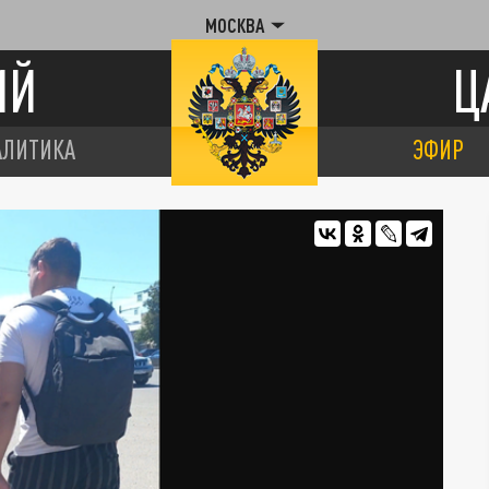
МОСКВА
ИЙ
Ц
АЛИТИКА
ЭФИР