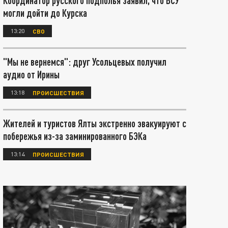
Координатор русского подполья заявил, что ВСУ
могли дойти до Курска
13:20
СВО
"Мы не вернемся": друг Усольцевых получил
аудио от Ирины
13:18
ПРОИСШЕСТВИЯ
Жителей и туристов Ялты экстренно эвакуируют с
побережья из-за заминированного БЭКа
13:14
ПРОИСШЕСТВИЯ