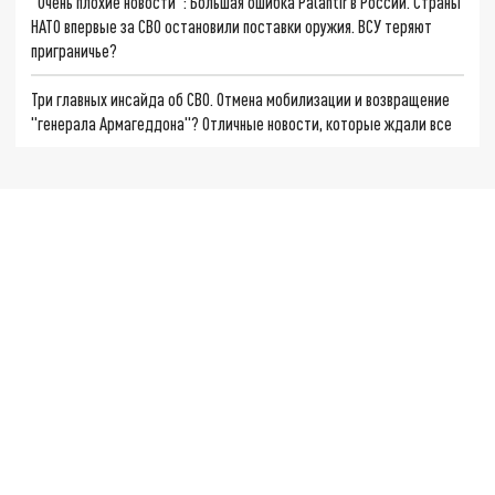
"Очень плохие новости": Большая ошибка Palantir в России. Страны
НАТО впервые за СВО остановили поставки оружия. ВСУ теряют
приграничье?
Три главных инсайда об СВО. Отмена мобилизации и возвращение
"генерала Армагеддона"? Отличные новости, которые ждали все