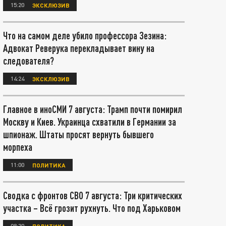
15:20
ЭКСКЛЮЗИВ
Что на самом деле убило профессора Зезина:
Адвокат Реверука перекладывает вину на
следователя?
14:24
ЭКСКЛЮЗИВ
Главное в иноСМИ 7 августа: Трамп почти помирил
Москву и Киев. Украинца схватили в Германии за
шпионаж. Штаты просят вернуть бывшего
морпеха
11:00
ПОЛИТИКА
Сводка с фронтов СВО 7 августа: Три критических
участка – Всё грозит рухнуть. Что под Харьковом
08:30
ПОЛИТИКА