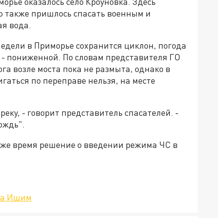
орье оказалось село Кроуновка. Здесь
ло также пришлось спасать военным и
ая вода.
недели в Приморье сохранится циклон, погода
 - пониженной. По словам представителя ГО
ога возле моста пока не размыта, однако в
гаться по переправе нельзя, на месте
еку, - говорит представитель спасателей. -
ождь".
о же время решение о введении режима ЧС в
ода Ишим