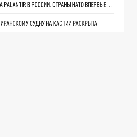
"ОЧЕНЬ ПЛОХИЕ НОВОСТИ": БОЛЬШАЯ ОШИБКА PALANTIR В РОССИИ. СТРАНЫ НАТО ВПЕРВЫЕ ЗА СВО ОСТАНОВИЛИ ПОСТАВКИ ОРУЖИЯ. ВСУ ТЕРЯЮТ ПРИГРАНИЧЬЕ?
О ИРАНСКОМУ СУДНУ НА КАСПИИ РАСКРЫТА