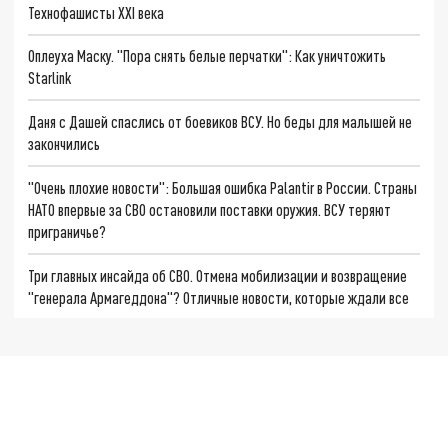
Технофашисты XXI века
Оплеуха Маску. "Пора снять белые перчатки": Как уничтожить
Starlink
Даня с Дашей спаслись от боевиков ВСУ. Но беды для малышей не
закончились
"Очень плохие новости": Большая ошибка Palantir в России. Страны
НАТО впервые за СВО остановили поставки оружия. ВСУ теряют
приграничье?
Три главных инсайда об СВО. Отмена мобилизации и возвращение
"генерала Армагеддона"? Отличные новости, которые ждали все