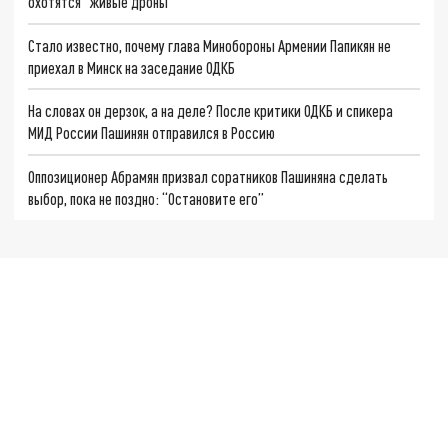
охотятся "живые дроны"
Стало известно, почему глава Минобороны Армении Папикян не
приехал в Минск на заседание ОДКБ
На словах он дерзок, а на деле? После критики ОДКБ и спикера
МИД России Пашинян отправился в Россию
Оппозиционер Абрамян призвал соратников Пашиняна сделать
выбор, пока не поздно: “Остановите его”