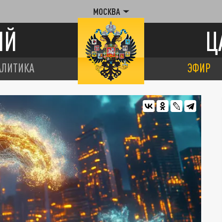
МОСКВА
ИЙ
Ц
АЛИТИКА
ЭФИР