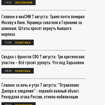
14:24
ЭКСКЛЮЗИВ
Главное в иноСМИ 7 августа: Трамп почти помирил
Москву и Киев. Украинца схватили в Германии за
шпионаж. Штаты просят вернуть бывшего
морпеха
11:00
ПОЛИТИКА
Сводка с фронтов СВО 7 августа: Три критических
участка – Всё грозит рухнуть. Что под Харьковом
08:30
ПОЛИТИКА
Главное за ночь и утро 7 августа: "Отравление
Днепра и эпидемия" - поражён важный объект.
Рекордная атака России, отмена мобилизации
08:00
ЭКСКЛЮЗИВ