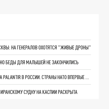
ОСКВЫ: НА ГЕНЕРАЛОВ ОХОТЯТСЯ "ЖИВЫЕ ДРОНЫ"
. НО БЕДЫ ДЛЯ МАЛЫШЕЙ НЕ ЗАКОНЧИЛИСЬ
"ОЧЕНЬ ПЛОХИЕ НОВОСТИ": БОЛЬШАЯ ОШИБКА PALANTIR В РОССИИ. СТРАНЫ НАТО ВПЕРВЫЕ ЗА СВО ОСТАНОВИЛИ ПОСТАВКИ ОРУЖИЯ. ВСУ ТЕРЯЮТ ПРИГРАНИЧЬЕ?
О ИРАНСКОМУ СУДНУ НА КАСПИИ РАСКРЫТА