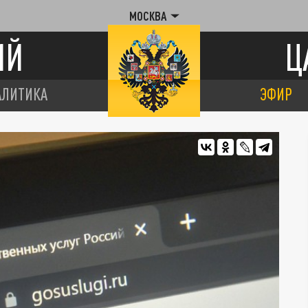
МОСКВА
ИЙ
Ц
АЛИТИКА
ЭФИР