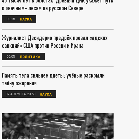
40 тысяч лет в болотах: древняя ДНК укажет путь
к «вечным» лесам на русском Севере
00:15
НАУКА
Журналист Десидерио предрёк провал «адских
санкций» США против России и Ирана
00:05
ПОЛИТИКА
Память тела сильнее диеты: учёные раскрыли
тайну ожирения
07 АВГУСТА 23:50
НАУКА