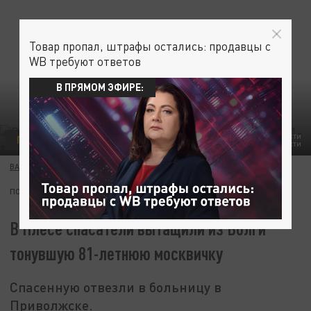
Товар пропал, штрафы остались: продавцы с
WB требуют ответов
В ПРЯМОМ ЭФИРЕ:
ПРОИСШЕСТВИЯ
ФОТО: УПРАВЛЕНИЕ ПО ОБЕСПЕЧЕНИЮ ЗАЩИТЫ НАСЕЛЕНИЯ И ПОЖАРНОЙ БЕЗОПАСНОСТИ
ИВАНОВСКОЙ ОБЛАСТИ
ВАСИЛИЙ ИВАНОВ
29 ИЮЛЯ 08:30
ПОДПИШИТЕСЬ:
В Плесе спасатели вытащили из Волги
тонувшую 81-летнюю москвичку
Спасенную отвезли в больницу в
Приволжске.