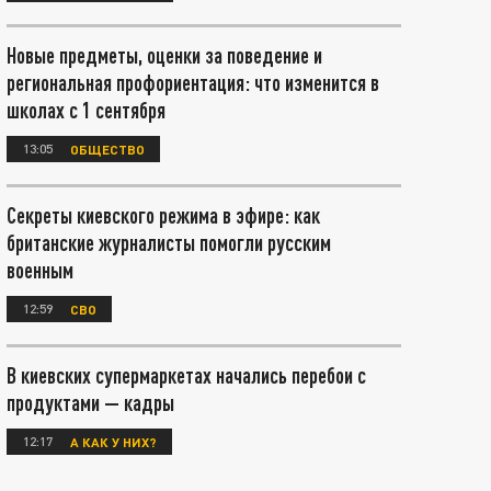
Новые предметы, оценки за поведение и
региональная профориентация: что изменится в
школах с 1 сентября
13:05
ОБЩЕСТВО
Секреты киевского режима в эфире: как
британские журналисты помогли русским
военным
12:59
СВО
В киевских супермаркетах начались перебои с
продуктами — кадры
12:17
А КАК У НИХ?