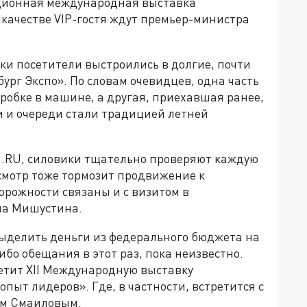
иционная международная выставка
 качестве VIP-гостя ждут премьер-министра
ки посетители выстроились в долгие, почти
ург Экспо». По словам очевидцев, одна часть
пробке в машине, а другая, приехавшая ранее,
и и очереди стали традицией летней
1.RU, силовики тщательно проверяют каждую
смотр тоже тормозит продвижение к
орожности связаны и с визитом в
ла Мишустина.
выделить деньги из федерального бюджета на
бо обещания в этот раз, пока неизвестно.
етит XII Международную выставку
ыт лидеров». Где, в частности, встретится с
ом Смаиловым.