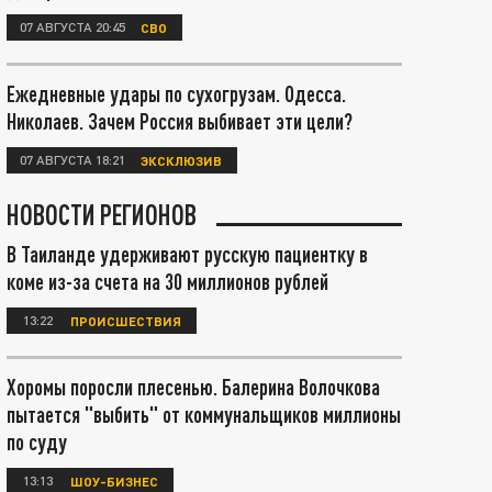
07 АВГУСТА 20:45
СВО
Ежедневные удары по сухогрузам. Одесса.
Николаев. Зачем Россия выбивает эти цели?
07 АВГУСТА 18:21
ЭКСКЛЮЗИВ
НОВОСТИ РЕГИОНОВ
В Таиланде удерживают русскую пациентку в
коме из-за счета на 30 миллионов рублей
13:22
ПРОИСШЕСТВИЯ
Хоромы поросли плесенью. Балерина Волочкова
пытается "выбить" от коммунальщиков миллионы
по суду
13:13
ШОУ-БИЗНЕС