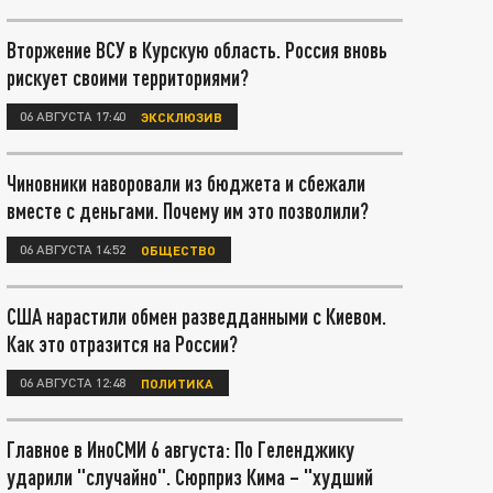
Вторжение ВСУ в Курскую область. Россия вновь
рискует своими территориями?
06 АВГУСТА 17:40
ЭКСКЛЮЗИВ
Чиновники наворовали из бюджета и сбежали
вместе с деньгами. Почему им это позволили?
06 АВГУСТА 14:52
ОБЩЕСТВО
США нарастили обмен разведданными с Киевом.
Как это отразится на России?
06 АВГУСТА 12:48
ПОЛИТИКА
Главное в ИноСМИ 6 августа: По Геленджику
ударили "случайно". Сюрприз Кима – "худший