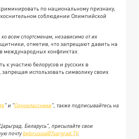
криминировать по национальному признаку,
еукоснительном соблюдении Олимпийской
 ко всем спортсменам, независимо от их
ащитники, отметив, что запрещают давить на
 в международных конфликтах.
ь к участию белорусов и русских в
 запрещая использовать символику своих
те
" и "
Одноклассники
", также подписывайтесь на
"Царьград. Беларусь", присылайте свои
ную почту
belorussia@Tsargrad.TV
.