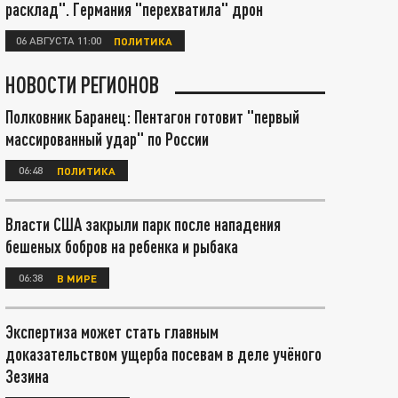
расклад". Германия "перехватила" дрон
06 АВГУСТА 11:00
ПОЛИТИКА
НОВОСТИ РЕГИОНОВ
Полковник Баранец: Пентагон готовит "первый
массированный удар" по России
06:48
ПОЛИТИКА
Власти США закрыли парк после нападения
бешеных бобров на ребенка и рыбака
06:38
В МИРЕ
Экспертиза может стать главным
доказательством ущерба посевам в деле учёного
Зезина