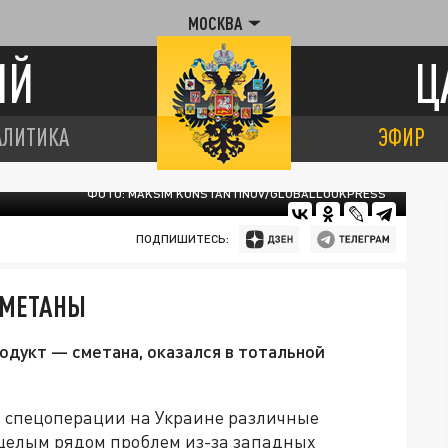
МОСКВА
ИЙ
Ц
АЛИТИКА
ЭФИР
ФОТО: MAKSIM KONSTANTINOV/GLOBALLOOKPRESS
ПОДПИШИТЕСЬ:
СМЕТАНЫ
дукт — сметана, оказался в тотальной
ла спецоперации на Украине различные
целым рядом проблем из-за западных