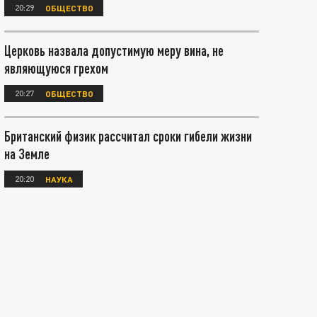
20:29
ОБЩЕСТВО
Церковь назвала допустимую меру вина, не
являющуюся грехом
20:27
ОБЩЕСТВО
Британский физик рассчитал сроки гибели жизни
на Земле
20:20
НАУКА