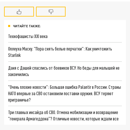
ЧИТАЙТЕ ТАКЖЕ:
Технофашисты XXI века
Оплеуха Маску. "Пора снять белые перчатки": Как уничтожить
Starlink
Даня с Дашей спаслись от боевиков ВСУ. Но беды для малышей не
закончились
"Очень плохие новости": Большая ошибка Palantir в России. Страны
НАТО впервые за СВО остановили поставки оружия. ВСУ теряют
приграничье?
Три главных инсайда об СВО. Отмена мобилизации и возвращение
"генерала Армагеддона"? Отличные новости, которые ждали все