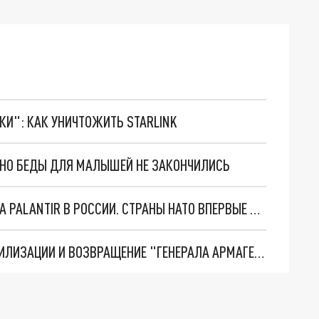
ТКИ": КАК УНИЧТОЖИТЬ STARLINK
. НО БЕДЫ ДЛЯ МАЛЫШЕЙ НЕ ЗАКОНЧИЛИСЬ
"ОЧЕНЬ ПЛОХИЕ НОВОСТИ": БОЛЬШАЯ ОШИБКА PALANTIR В РОССИИ. СТРАНЫ НАТО ВПЕРВЫЕ ЗА СВО ОСТАНОВИЛИ ПОСТАВКИ ОРУЖИЯ. ВСУ ТЕРЯЮТ ПРИГРАНИЧЬЕ?
ТРИ ГЛАВНЫХ ИНСАЙДА ОБ СВО. ОТМЕНА МОБИЛИЗАЦИИ И ВОЗВРАЩЕНИЕ "ГЕНЕРАЛА АРМАГЕДДОНА"? ОТЛИЧНЫЕ НОВОСТИ, КОТОРЫЕ ЖДАЛИ ВСЕ