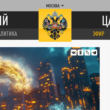
МОСКВА
ИЙ
Ц
АЛИТИКА
ЭФИР