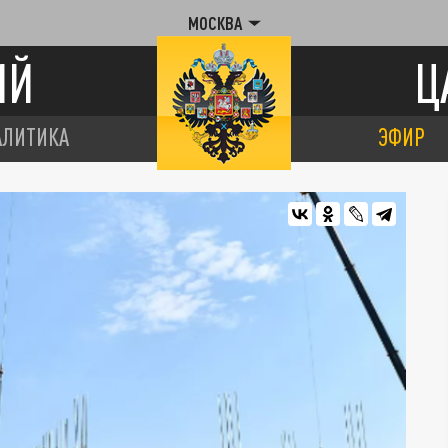
МОСКВА
ИЙ
Ц
АЛИТИКА
ЭФИР