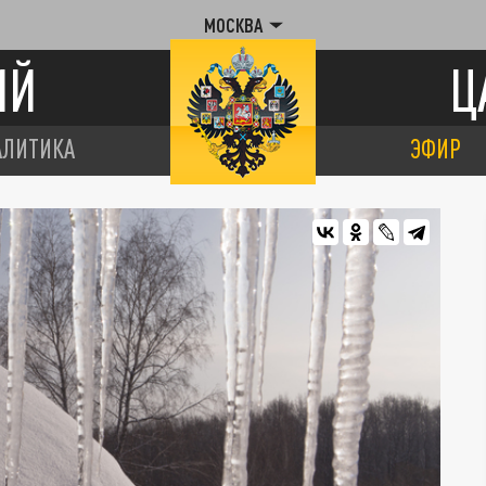
МОСКВА
ИЙ
Ц
АЛИТИКА
ЭФИР