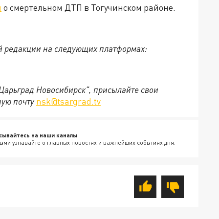
л
о смертельном ДТП в Тогучинском районе.
й редакции на следующих платформах:
"Царьград Новосибирск", присылайте свои
ную почту
nsk@tsargrad.tv
сывайтесь на наши каналы
ыми узнавайте о главных новостях и важнейших событиях дня.