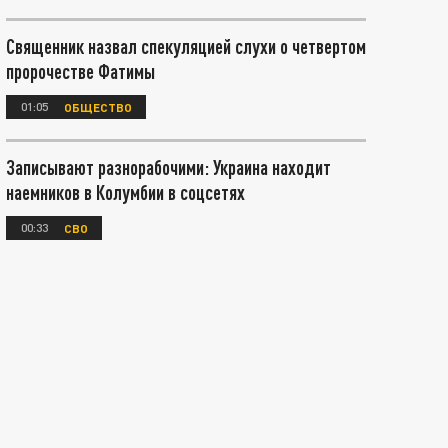
Священник назвал спекуляцией слухи о четвертом
пророчестве Фатимы
01:05
ОБЩЕСТВО
Записывают разнорабочими: Украина находит
наемников в Колумбии в соцсетях
00:33
СВО