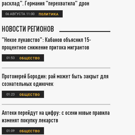
расклад". Германия "перехватила" дрон
06 АВГУСТА 11:00
ПОЛИТИКА
НОВОСТИ РЕГИОНОВ
"Некое лукавство": Кабанов объяснил 15-
процентное снижение притока мигрантов
01:53
ОБЩЕСТВО
Протоиерей Бородин: рай может быть закрыт для
сознательных одиночек
01:23
ОБЩЕСТВО
Аптеки перейдут на цифру: с осени новые правила
изменят покупку лекарств
01:09
ОБЩЕСТВО