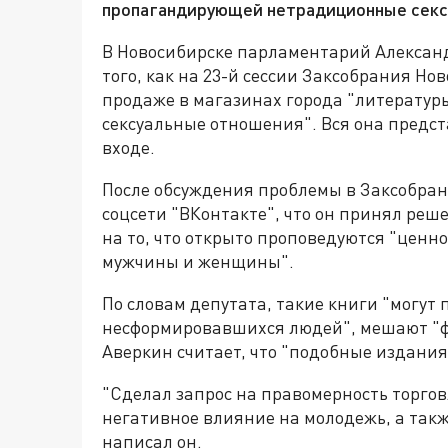
пропагандирующей нетрадиционные секс
В Новосибирске парламентарий Александ
того, как на 23-й сессии Заксобрания Но
продаже в магазинах города "литерату
сексуальные отношения". Вся она предс
входе.
После обсуждения проблемы в Заксобран
соцсети "ВКонтакте", что он принял ре
на то, что открыто проповедуются "цен
мужчины и женщины".
По словам депутата, такие книги "могут
несформировавшихся людей", мешают "
Аверкин считает, что "подобные издания
"Сделал запрос на правомерность торго
негативное влияние на молодежь, а так
написал он.