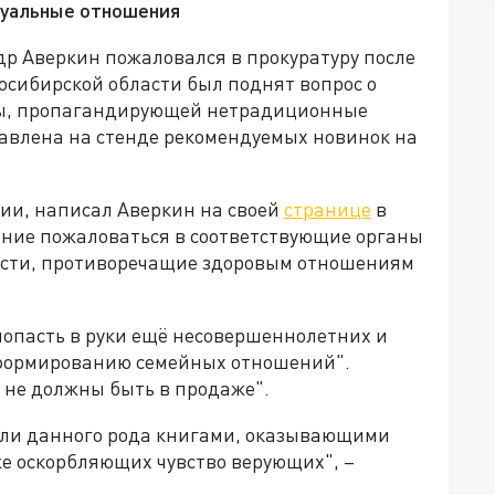
уальные отношения
р Аверкин пожаловался в прокуратуру после
восибирской области был поднят вопрос о
ры, пропагандирующей нетрадиционные
тавлена на стенде рекомендуемых новинок на
ии, написал Аверкин на своей
странице
в
шение пожаловаться в соответствующие органы
ности, противоречащие здоровым отношениям
 попасть в руки ещё несовершеннолетних и
формированию семейных отношений".
 не должны быть в продаже".
вли данного рода книгами, оказывающими
же оскорбляющих чувство верующих", –