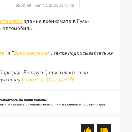
атаковал
здание военкомата в Гусь-
ь автомобиль.
те
" и "
Одноклассники
", также подписывайтесь на
"Царьград. Беларусь", присылайте свои
ную почту
belorussia@Tsargrad.TV
.
сывайтесь на наши каналы
ыми узнавайте о главных новостях и важнейших событиях дня.