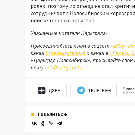
ролях, поэтому их отъезд не стал критич
сотрудничает с Новосибирским хореогра
поиске топовых артистов.
Уважаемые читатели Царьграда!
Присоединяйтесь к нам в соцсети
«ВКонтак
канал
t.me/tsargradnsk
и канал в
«Яндекс.Д
«Царьград Новосибирск», присылайте свои 
почту
nsk@tsargrad.tv
Подпи
ДЗЕН
ТЕЛЕГРАМ
и перв
ПОДЕЛИТЬСЯ: