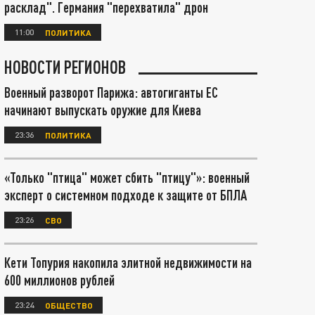
расклад". Германия "перехватила" дрон
11:00
ПОЛИТИКА
НОВОСТИ РЕГИОНОВ
Военный разворот Парижа: автогиганты ЕС
начинают выпускать оружие для Киева
23:36
ПОЛИТИКА
«Только "птица" может сбить "птицу"»: военный
эксперт о системном подходе к защите от БПЛА
23:26
СВО
Кети Топурия накопила элитной недвижимости на
600 миллионов рублей
23:24
ОБЩЕСТВО