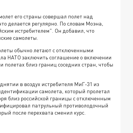
молет его страны совершал полет над
то делается регулярно. По словам Моэна,
йским истребителем". Он добавил, что
йские самолеты.
олеты обычно летают с отключенными
ала НАТО заключить соглашение о включении
 полетах близ границ соседних стран, чтобы
днятии в воздух истребителя МиГ-31 из
идентификации самолета, который пролетал
ря близ российской границы с отключенным
тифицировал патрульный противолодочный
орый после перехвата сменил курс.