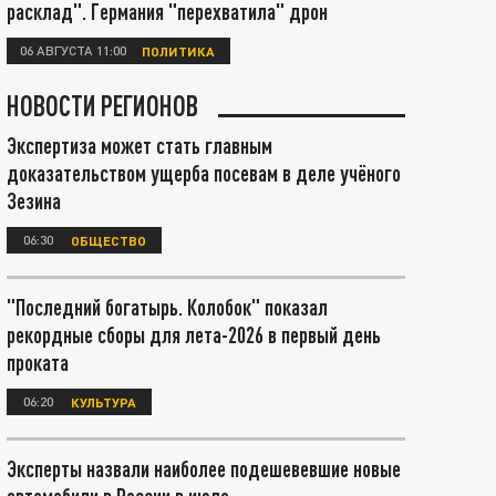
расклад". Германия "перехватила" дрон
06 АВГУСТА 11:00
ПОЛИТИКА
НОВОСТИ РЕГИОНОВ
Экспертиза может стать главным
доказательством ущерба посевам в деле учёного
Зезина
06:30
ОБЩЕСТВО
"Последний богатырь. Колобок" показал
рекордные сборы для лета-2026 в первый день
проката
06:20
КУЛЬТУРА
Эксперты назвали наиболее подешевевшие новые