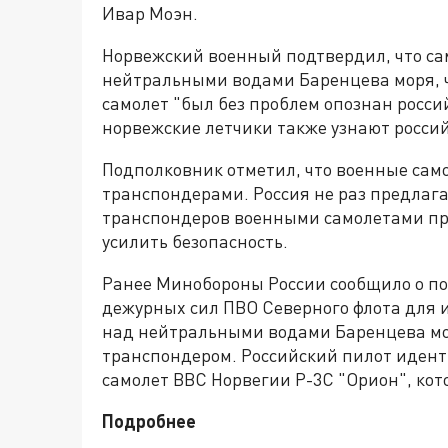
Ивар Моэн.
Норвежский военный подтвердил, что са
нейтральными водами Баренцева моря, ч
самолет "был без проблем опознан росси
норвежские летчики также узнают росси
Подполковник отметил, что военные сам
транспондерами. Россия не раз предлаг
транспондеров военными самолетами при
усилить безопасность.
Ранее Минобороны России сообщило о по
дежурных сил ПВО Северного флота для 
над нейтральными водами Баренцева мо
транспондером. Российский пилот иден
самолет ВВС Норвегии P-3C "Орион", кот
Подробнее