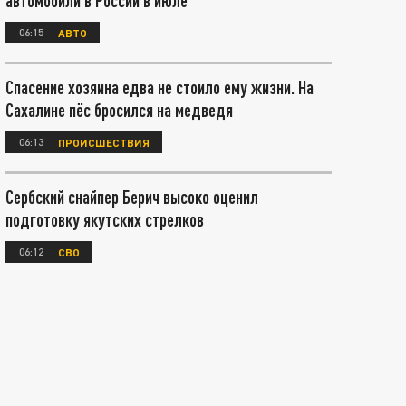
автомобили в России в июле
06:15
АВТО
Спасение хозяина едва не стоило ему жизни. На
Сахалине пёс бросился на медведя
06:13
ПРОИСШЕСТВИЯ
Сербский снайпер Берич высоко оценил
подготовку якутских стрелков
06:12
СВО