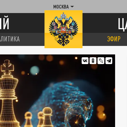
МОСКВА
ИЙ
Ц
АЛИТИКА
ЭФИР