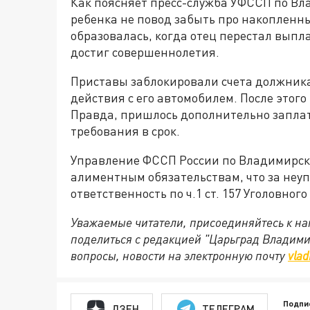
Как поясняет пресс-служба УФССП по Вл
ребенка не повод забыть про накопленн
образовалась, когда отец перестал выпла
достиг совершеннолетия.
Приставы заблокировали счета должник
действия с его автомобилем. После этог
Правда, пришлось дополнительно заплат
требования в срок.
Управление ФССП России по Владимирск
алиментным обязательствам, что за неу
ответственность по ч.1 ст. 157 Уголовно
Уважаемые читатели, присоединяйтесь к на
поделиться с редакцией "Царьград Владим
вопросы, новости на электронную почту
vlad
Подпи
ДЗЕН
ТЕЛЕГРАМ