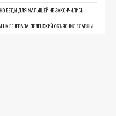
. НО БЕДЫ ДЛЯ МАЛЫШЕЙ НЕ ЗАКОНЧИЛИСЬ
"МЫ ВАС ЗАСТАВИМ": ЖУТКИЕ ДЕТАЛИ ОХОТЫ НА ГЕНЕРАЛА. ЗЕЛЕНСКИЙ ОБЪЯСНИЛ ГЛАВНЫЙ СМЫСЛ ТЕРАКТА В ЦЕНТРЕ МОСКВЫ