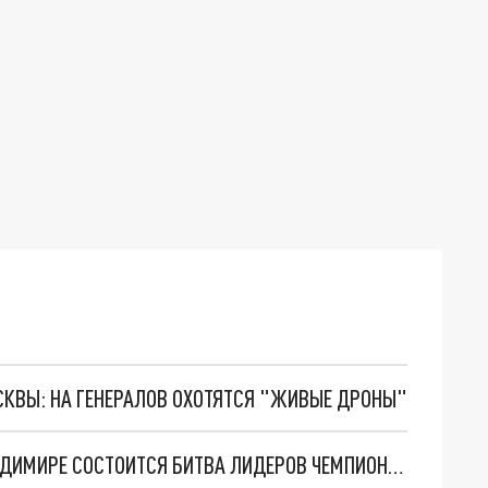
ОСКВЫ: НА ГЕНЕРАЛОВ ОХОТЯТСЯ "ЖИВЫЕ ДРОНЫ"
«РУСИЧИ» ПРОТИВ «СОВЕЗДИЯ 2006»: ВО ВЛАДИМИРЕ СОСТОИТСЯ БИТВА ЛИДЕРОВ ЧЕМПИОНАТА ЮХЛ