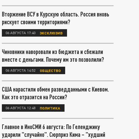
Вторжение ВСУ в Курскую область. Россия вновь
рискует своими территориями?
06 АВГУСТА 17:40
ЭКСКЛЮЗИВ
Чиновники наворовали из бюджета и сбежали
вместе с деньгами. Почему им это позволили?
06 АВГУСТА 14:52
ОБЩЕСТВО
США нарастили обмен разведданными с Киевом.
Как это отразится на России?
06 АВГУСТА 12:48
ПОЛИТИКА
Главное в ИноСМИ 6 августа: По Геленджику
ударили "случайно". Сюрприз Кима – "худший