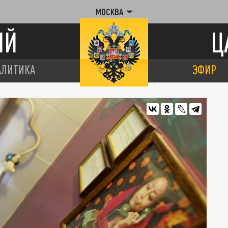
МОСКВА
ИЙ
Ц
АЛИТИКА
ЭФИР