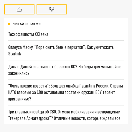
ЧИТАЙТЕ ТАКЖЕ:
Технофашисты XXI века
Оплеуха Маску. "Пора снять белые перчатки": Как уничтожить
Starlink
Даня с Дашей спаслись от боевиков ВСУ. Но беды для малышей не
закончились
"Очень плохие новости": Большая ошибка Palantir в России. Страны
НАТО впервые за СВО остановили поставки оружия. ВСУ теряют
приграничье?
Три главных инсайда об СВО. Отмена мобилизации и возвращение
"генерала Армагеддона"? Отличные новости, которые ждали все