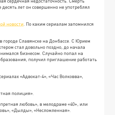
ая сердечная недостаточность. Смерть
е десять лет он совершенно не употреблял
ной новости
. По каким сериалам запомнился
 в городе Славянске на Донбассе. С Юрием
тером стал довольно поздно, до начала
анимался бизнесом. Случайно попал на
образования, получил приглашение работать
сериалах «Адвокат-4», «Час Волковва»,
ртная полиция».
претная любовь», в мелодраме «40+, или
ровь», «Дылды», «Несломленная».