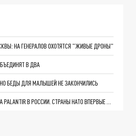
ОСКВЫ: НА ГЕНЕРАЛОВ ОХОТЯТСЯ "ЖИВЫЕ ДРОНЫ"
ОБЪЕДИНЯТ В ДВА
. НО БЕДЫ ДЛЯ МАЛЫШЕЙ НЕ ЗАКОНЧИЛИСЬ
"ОЧЕНЬ ПЛОХИЕ НОВОСТИ": БОЛЬШАЯ ОШИБКА PALANTIR В РОССИИ. СТРАНЫ НАТО ВПЕРВЫЕ ЗА СВО ОСТАНОВИЛИ ПОСТАВКИ ОРУЖИЯ. ВСУ ТЕРЯЮТ ПРИГРАНИЧЬЕ?