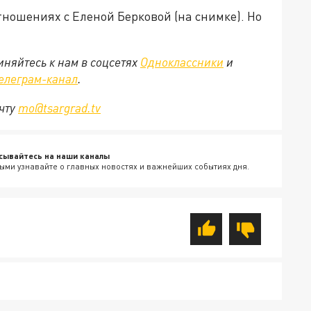
отношениях с Еленой Берковой (на снимке). Но
няйтесь к нам в соцсетях
Одноклассники
и
елеграм-канал
.
очту
mo@tsargrad.tv
сывайтесь на наши каналы
ыми узнавайте о главных новостях и важнейших событиях дня.