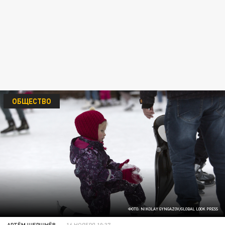
ОБЩЕСТВО
ФОТО: NIKOLAY GYNGAZOV/GLOBAL LOOK PRESS
АРТЁМ ШЕРШНЁВ
16 НОЯБРЯ 10:37