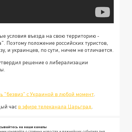
ые условия въезда на свою территорию -
а". Поэтому положение российских туристов,
 и украинцев, по сути, ничем не отличается.
 утвердил решение о либерализации
ы.
ь "безвиз" с Украиной в любой момент
.
дый час
в эфире телеканала Царьград
.
сывайтесь на наши каналы
ыми узнавайте о главных новостях и важнейших событиях дня.