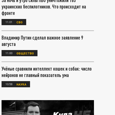
За ночь и утро силы ПВО уничтожили 165
украинских беспилотников. Что происходит на
фронте
11:01
СВО
Владимир Путин сделал важное заявление 9
августа
11:00
ОБЩЕСТВО
Учёные сравнили интеллект кошек и собак: число
нейронов не главный показатель ума
10:58
НАУКА