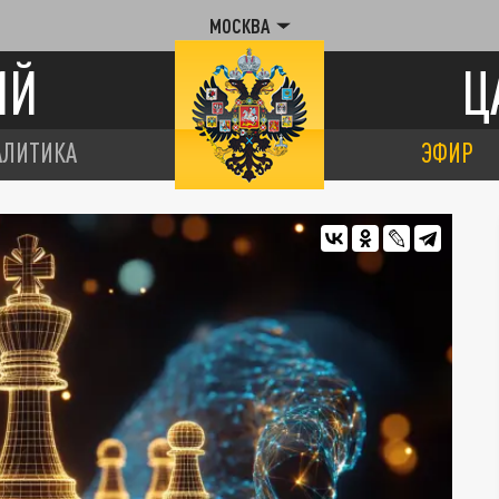
МОСКВА
ИЙ
Ц
АЛИТИКА
ЭФИР