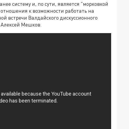
нее систему и, по сути, является "морковкой
о отношения к возможности работать на
ной встречи Валдайского дискуссионного
 Алексей Мешков.