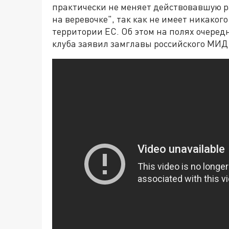
практически не меняет действовавшую ра
на веревочке", так как не имеет никаког
территории ЕС. Об этом на полях очеред
клуба заявил замглавы российского МИД