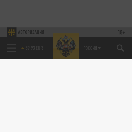
18+
АВТОРИЗАЦИЯ
89.93 EUR
РОССИЯ