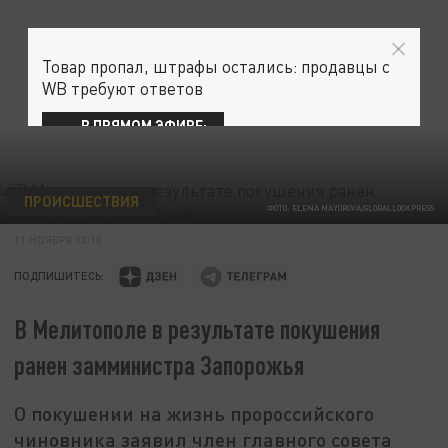
Товар пропал, штрафы остались: продавцы с
WB требуют ответов
В ПРЯМОМ ЭФИРЕ:
ПРОИСШЕСТВИЯ
ФОТО: ELENA MAYOROVA/GLOBALLOOKPRESS
11 НОЯБРЯ 13:10
ПОДПИШИТЕСЬ:
В Мелитополе в результате покушения
ранен замминистра Запорожья
О покушении на жизнь пророссийского
чиновника заявил член главного совета