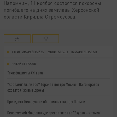
Напомним, 11 ноября состоятся похороны
погибшего на днях замглавы Херсонской
области Кирилла Стремоусова.
ТЕГИ:
АНДРЕЙ БОЙКО
МЕЛИТОПОЛЬ
ВЛАДИМИР РОГОВ
ЧИТАЙТЕ ТАКЖЕ:
Технофашисты XXI века
"Кротами" были все? Теракт в центре Москвы: На генералов
охотятся "живые дроны"
Президент Белоруссии обратился к народу Польши
Белорусский Макдональдс превратится во "Вкусно – и точка"