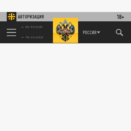
18+
АВТОРИЗАЦИЯ
89.93 EUR
РОССИЯ