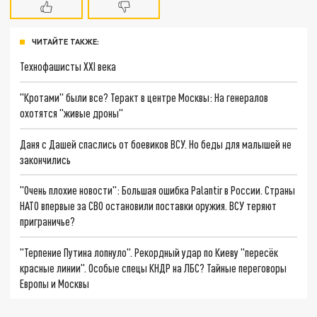
ЧИТАЙТЕ ТАКЖЕ:
Технофашисты XXI века
"Кротами" были все? Теракт в центре Москвы: На генералов
охотятся "живые дроны"
Даня с Дашей спаслись от боевиков ВСУ. Но беды для малышей не
закончились
"Очень плохие новости": Большая ошибка Palantir в России. Страны
НАТО впервые за СВО остановили поставки оружия. ВСУ теряют
приграничье?
"Терпение Путина лопнуло". Рекордный удар по Киеву "пересёк
красные линии". Особые спецы КНДР на ЛБС? Тайные переговоры
Европы и Москвы