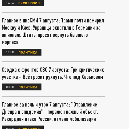
14:24
ЭКСКЛЮЗИВ
Главное в иноСМИ 7 августа: Трамп почти помирил
Москву и Киев. Украинца схватили в Германии за
шпионаж. Штаты просят вернуть бывшего
морпеха
11:00
ПОЛИТИКА
Сводка с фронтов СВО 7 августа: Три критических
участка – Всё грозит рухнуть. Что под Харьковом
08:30
ПОЛИТИКА
Главное за ночь и утро 7 августа: "Отравление
Днепра и эпидемия" - поражён важный объект.
Рекордная атака России, отмена мобилизации
08:00
ЭКСКЛЮЗИВ