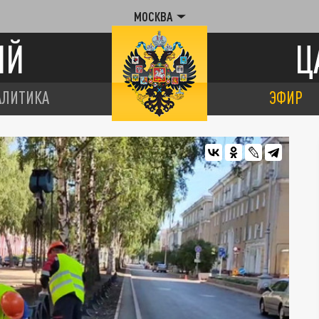
МОСКВА
ИЙ
Ц
АЛИТИКА
ЭФИР