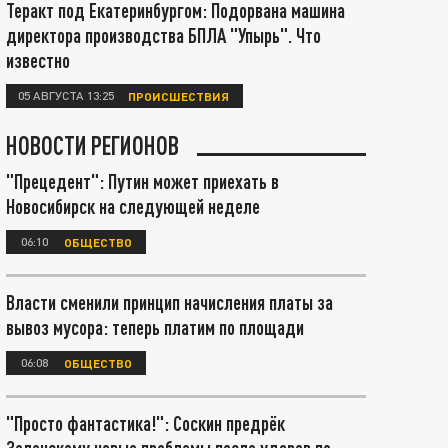
Теракт под Екатеринбургом: Подорвана машина
директора производства БПЛА "Упырь". Что
известно
05 АВГУСТА 13:25
ПРОИСШЕСТВИЯ
НОВОСТИ РЕГИОНОВ
"Прецедент": Путин может приехать в
Новосибирск на следующей неделе
06:10
ОБЩЕСТВО
Власти сменили принцип начисления платы за
вывоз мусора: теперь платим по площади
06:08
ОБЩЕСТВО
"Просто фантастика!": Соскин предрёк