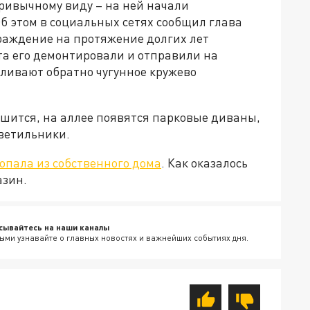
ривычному виду – на ней начали
б этом в социальных сетях сообщил глава
граждение на протяжение долгих лет
та его демонтировали и отправили на
вливают обратно чугунное кружево
ершится, на аллее появятся парковые диваны,
ветильники.
опала из собственного дома
. Как оказалось
азин.
сывайтесь на наши каналы
ыми узнавайте о главных новостях и важнейших событиях дня.