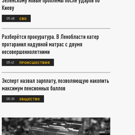
Зеленскому новые проблемы после ударов по
Киеву
05:48
СВО
Разберётся прокуратура. В Ленобласти катер
протаранил надувной матрас с двумя
несовершеннолетними
05:41
ПРОИСШЕСТВИЯ
Эксперт назвал зарплату, позволяющую накопить
максимум пенсионных баллов
05:35
ОБЩЕСТВО