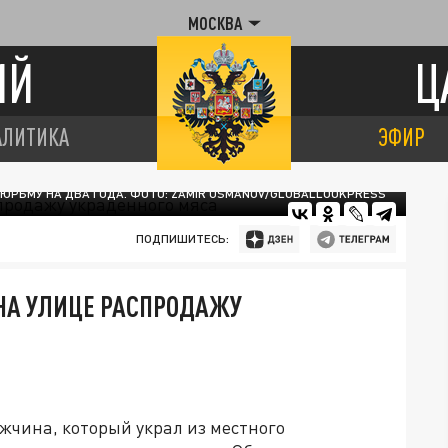
МОСКВА
ИЙ
Ц
АЛИТИКА
ЭФИР
ЮРЬМУ НА ДВА ГОДА. ФОТО: ZAMIR USMANOV/GLOBALLOOKPRESS
ПОДПИШИТЕСЬ:
НА УЛИЦЕ РАСПРОДАЖУ
жчина, который украл из местного