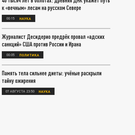
40 тысяч лет в болотах: древняя ДНК укажет путь
к «вечным» лесам на русском Севере
00:15
НАУКА
Журналист Десидерио предрёк провал «адских
санкций» США против России и Ирана
00:05
ПОЛИТИКА
Память тела сильнее диеты: учёные раскрыли
тайну ожирения
07 АВГУСТА 23:50
НАУКА