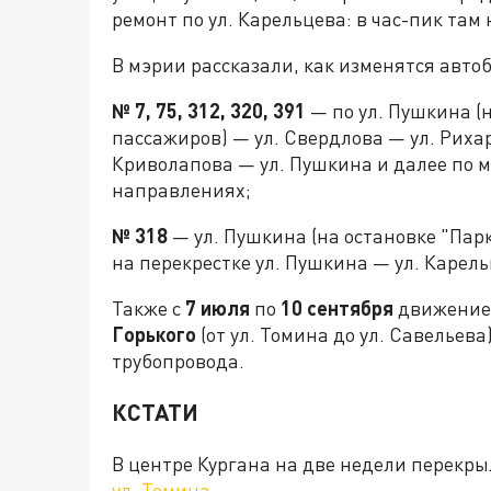
ремонт по ул. Карельцева: в час-пик та
В мэрии рассказали, как изменятся авт
№ 7, 75, 312, 320, 391
— по ул. Пушкина (
пассажиров) — ул. Свердлова — ул. Риха
Криволапова — ул. Пушкина и далее по 
направлениях;
№ 318
— ул. Пушкина (на остановке "Пар
на перекрестке ул. Пушкина — ул. Карель
Также с
7 июля
по
10 сентября
движение 
Горького
(от ул. Томина до ул. Савельев
трубопровода.
КСТАТИ
В центре Кургана на две недели перекрыл
ул. Томина
.