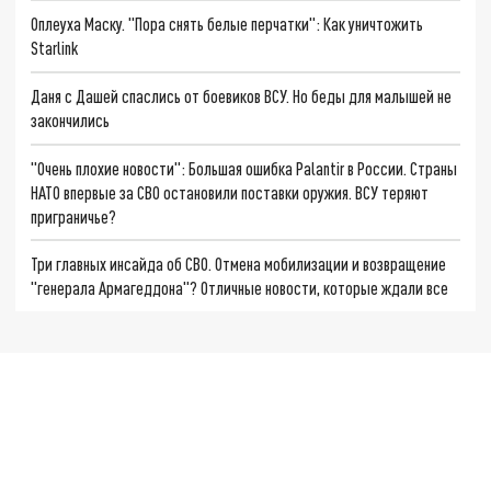
Оплеуха Маску. "Пора снять белые перчатки": Как уничтожить
Starlink
Даня с Дашей спаслись от боевиков ВСУ. Но беды для малышей не
закончились
"Очень плохие новости": Большая ошибка Palantir в России. Страны
НАТО впервые за СВО остановили поставки оружия. ВСУ теряют
приграничье?
Три главных инсайда об СВО. Отмена мобилизации и возвращение
"генерала Армагеддона"? Отличные новости, которые ждали все