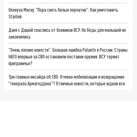
Оплеуха Маску. "Пора снять белые перчатки": Как уничтожить
Starlink
Даня с Дашей спаслись от боевиков ВСУ. Но беды для малышей не
закончились
"Очень плохие новости": Большая ошибка Palantir в России. Страны
НАТО впервые за СВО остановили поставки оружия. ВСУ теряют
приграничье?
Три главных инсайда об СВО. Отмена мобилизации и возвращение
"генерала Армагеддона"? Отличные новости, которые ждали все