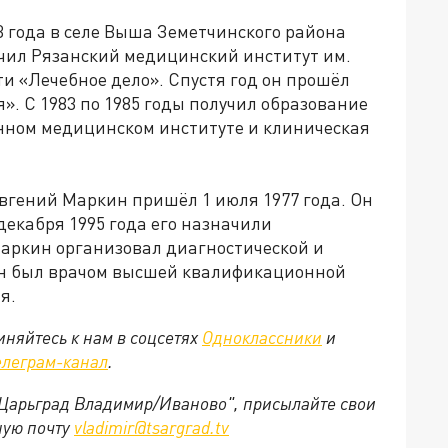
 года в селе Выша Земетчинского района
ончил Рязанский медицинский институт им.
и «Лечебное дело». Спустя год он прошёл
». С 1983 по 1985 годы получил образование
нном медицинском институте и клиническая
гений Маркин пришёл 1 июля 1977 года. Он
декабря 1995 года его назначили
Маркин организовал диагностической и
Он был врачом высшей квалификационной
я.
няйтесь к нам в соцсетях
Одноклассники
и
елеграм-канал
.
 "Царьград Владимир/Иваново", присылайте свои
ную почту
vladimir@tsargrad.tv