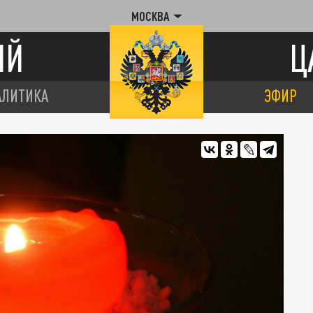
МОСКВА
ИЙ
Ц
АЛИТИКА
ЭФИР