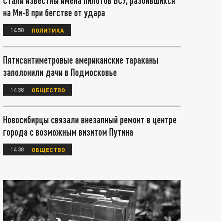
Стали известны имена пилотов ВСУ, разбившихся
на Ми-8 при бегстве от удара
14:50
ПОЛИТИКА
Пятисантиметровые американские тараканы
заполонили дачи в Подмосковье
14:38
ОБЩЕСТВО
Новосибирцы связали внезапный ремонт в центре
города с возможным визитом Путина
14:38
ОБЩЕСТВО