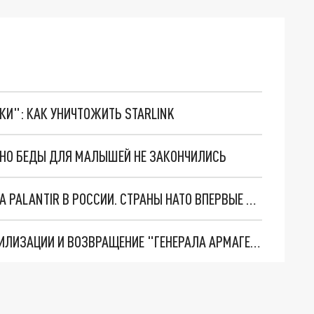
ТКИ": КАК УНИЧТОЖИТЬ STARLINK
. НО БЕДЫ ДЛЯ МАЛЫШЕЙ НЕ ЗАКОНЧИЛИСЬ
"ОЧЕНЬ ПЛОХИЕ НОВОСТИ": БОЛЬШАЯ ОШИБКА PALANTIR В РОССИИ. СТРАНЫ НАТО ВПЕРВЫЕ ЗА СВО ОСТАНОВИЛИ ПОСТАВКИ ОРУЖИЯ. ВСУ ТЕРЯЮТ ПРИГРАНИЧЬЕ?
ТРИ ГЛАВНЫХ ИНСАЙДА ОБ СВО. ОТМЕНА МОБИЛИЗАЦИИ И ВОЗВРАЩЕНИЕ "ГЕНЕРАЛА АРМАГЕДДОНА"? ОТЛИЧНЫЕ НОВОСТИ, КОТОРЫЕ ЖДАЛИ ВСЕ