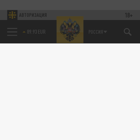
18+
АВТОРИЗАЦИЯ
89.93 EUR
РОССИЯ