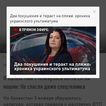
Два покушения и теракт на пляже: хроника
украинского ультиматума
В ПРЯМОМ ЭФИРЕ:
ПРОИСШЕСТВИЯ
SVETLANA VOZMILOVA/GLOBALLOOKPRESS
03 ЯНВАРЯ 15:29
ПОДПИШИТЕСЬ:
В Казахстане столкнулась почти сотня
машин: Не спасла даже спецтехника
На Казахстан 3 января обрушилась
непогода, которая привела к массовому ДТП