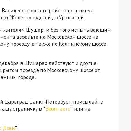
ей Василеостровского района возникнут
а от Железноводской до Уральской.
 и жителям Шушар, и без того испытывающим
емонта асфальта на Московском шоссе на
ому проезду, а также по Колпинскому шоссе
2 декабря в Шушарах действуют и другие
екрытом проезде по Московскому шоссе от
раницы города.
ей Царьград Санкт-Петербург, присылайте
нашу страничку в "
Вконтакте
" или на
с.Дзен
".