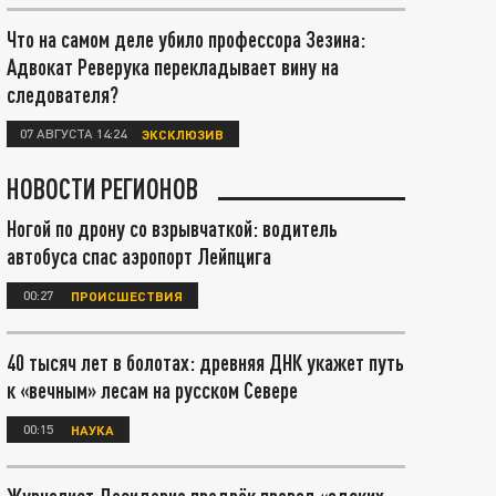
Что на самом деле убило профессора Зезина:
Адвокат Реверука перекладывает вину на
следователя?
07 АВГУСТА 14:24
ЭКСКЛЮЗИВ
НОВОСТИ РЕГИОНОВ
Ногой по дрону со взрывчаткой: водитель
автобуса спас аэропорт Лейпцига
00:27
ПРОИСШЕСТВИЯ
40 тысяч лет в болотах: древняя ДНК укажет путь
к «вечным» лесам на русском Севере
00:15
НАУКА