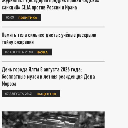
Журналист Десидерио предрёк провал «адских
санкций» США против России и Ирана
00:05
ПОЛИТИКА
Память тела сильнее диеты: учёные раскрыли
тайну ожирения
07 АВГУСТА 23:50
НАУКА
День города Ялты 8 августа 2026 года:
бесплатные музеи и летняя резиденция Деда
Мороза
07 АВГУСТА 23:41
ОБЩЕСТВО