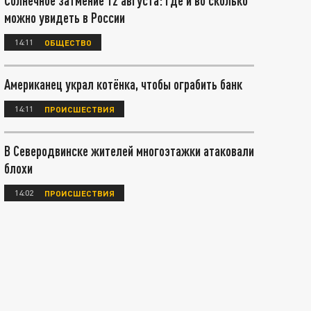
Солнечное затмение 12 августа: где и во сколько
можно увидеть в России
14:11
ОБЩЕСТВО
Американец украл котёнка, чтобы ограбить банк
14:11
ПРОИСШЕСТВИЯ
В Северодвинске жителей многоэтажки атаковали
блохи
14:02
ПРОИСШЕСТВИЯ