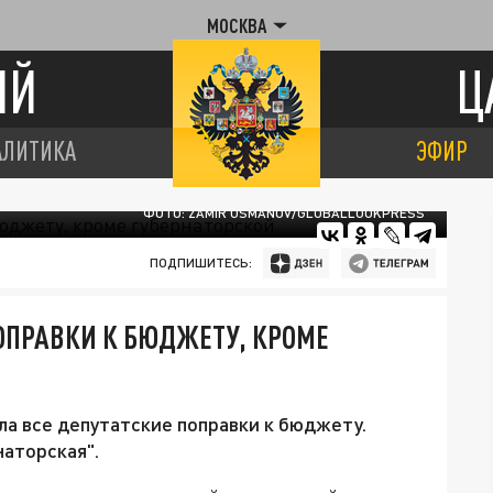
МОСКВА
ИЙ
Ц
АЛИТИКА
ЭФИР
ФОТО: ZAMIR USMANOV/GLOBALLOOKPRESS
ПОДПИШИТЕСЬ:
ПОПРАВКИ К БЮДЖЕТУ, КРОМЕ
а все депутатские поправки к бюджету.
наторская".