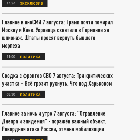
14:24
ЭКСКЛЮЗИВ
Главное в иноСМИ 7 августа: Трамп почти помирил
Москву и Киев. Украинца схватили в Германии за
шпионаж. Штаты просят вернуть бывшего
морпеха
11:00
ПОЛИТИКА
Сводка с фронтов СВО 7 августа: Три критических
участка – Всё грозит рухнуть. Что под Харьковом
08:30
ПОЛИТИКА
Главное за ночь и утро 7 августа: "Отравление
Днепра и эпидемия" - поражён важный объект.
Рекордная атака России, отмена мобилизации
08:00
ЭКСКЛЮЗИВ