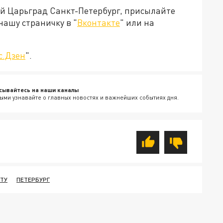
ей Царьград Санкт-Петербург, присылайте
нашу страничку в "
Вконтакте
" или на
с.Дзен
".
сывайтесь на наши каналы
ыми узнавайте о главных новостях и важнейших событиях дня.
ТУ
ПЕТЕРБУРГ