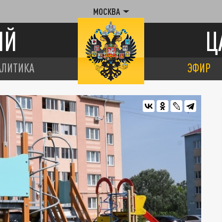
МОСКВА
ИЙ
Ц
АЛИТИКА
ЭФИР