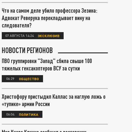
Что на самом деле убило профессора Зезина:
Адвокат Реверука перекладывает вину на
следователя?
07 АВГУСТА 14:24
ЭКСКЛЮЗИВ
НОВОСТИ РЕГИОНОВ
ПВО группировки "Запад" сбила свыше 100
тяжелых гексакоптеров ВСУ за сутки
06:29
ОБЩЕСТВО
Христофору пристыдил Каллас за наглую ложь о
«тупике» армии России
06:04
ПОЛИТИКА